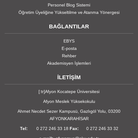
Personel Blog Sistemi
Öğretim Üyeliğine Yükseltilme ve Atanma Yönergesi
BAĞLANTILAR
EBYS
E-posta
Rehber
Akademisyen İşlemleri
İLETİŞİM
[:tr]Afyon Kocatepe Üniversitesi
Afyon Meslek Yüksekokulu
Ahmet Necdet Sezer Kampusü, Gazlıgöl Yolu, 03200
AFYONKARAHİSAR
Tel:
0 272 246 33 18
Fax:
0 272 246 33 32