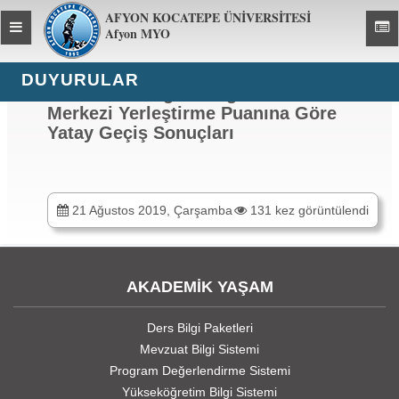
AFYON KOCATEPE ÜNİVERSİTESİ
Toggle
Toggl
Afyon MYO
global
global
navigation
navig
DUYURULAR
2019 – 2020 Eğitim Öğretim Yılı
Merkezi Yerleştirme Puanına Göre
Yatay Geçiş Sonuçları
21 Ağustos 2019, Çarşamba
131 kez görüntülendi
AKADEMİK YAŞAM
Ders Bilgi Paketleri
Mevzuat Bilgi Sistemi
Program Değerlendirme Sistemi
Yükseköğretim Bilgi Sistemi