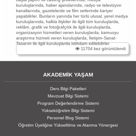
kuruluşlarında, haber ajanslarında, radyo ve televizyon
kanallarında, gazetelerde ve film setlerinde kariyer
yapabilirler. Bunların yanında her türlü ulusal, yerel medya
kuruluşlarında, halkla ilişkiler ile ilgili tüm kuruluşlarda,
reklâm, grafik ve fotoğrafçılık ile ilgili kuruluşlarda,
organizasyon hizmetleri veren kuruluşlarda, kamuoyu
araştırma hizmeti veren kuruluşlarda, İletişim-Sanat-
Tasarım ile ilgili kuruluşlarda istihdam edilebilirler.
11704 kez görüntülendi
AKADEMİK YAŞAM
Ders Bilgi Paketleri
Mevzuat Bilgi Sistemi
Program Değerlendirme Sistemi
Yükseköğretim Bilgi Sistemi
Personel Blog Sistemi
Öğretim Üyeliğine Yükseltilme ve Atanma Yönergesi