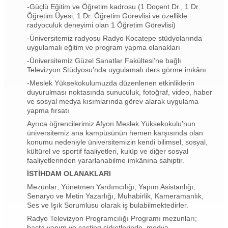
-Güçlü Eğitim ve Öğretim kadrosu (1 Doçent Dr., 1 Dr.
Öğretim Üyesi, 1 Dr. Öğretim Görevlisi ve özellikle
radyoculuk deneyimi olan 1 Öğretim Görevlisi)
-Üniversitemiz radyosu Radyo Kocatepe stüdyolarında
uygulamalı eğitim ve program yapma olanakları
-Üniversitemiz Güzel Sanatlar Fakültesi’ne bağlı
Televizyon Stüdyosu’nda uygulamalı ders görme imkânı
-Meslek Yüksekokulumuzda düzenlenen etkinliklerin
duyurulması noktasında sunuculuk, fotoğraf, video, haber
ve sosyal medya kısımlarında görev alarak uygulama
yapma fırsatı
Ayrıca öğrencilerimiz Afyon Meslek Yüksekokulu’nun
üniversitemiz ana kampüsünün hemen karşısında olan
konumu nedeniyle üniversitemizin kendi bilimsel, sosyal,
kültürel ve sportif faaliyetleri, kulüp ve diğer sosyal
faaliyetlerinden yararlanabilme imkânına sahiptir.
İSTİHDAM OLANAKLARI
Mezunlar; Yönetmen Yardımcılığı, Yapım Asistanlığı,
Senaryo ve Metin Yazarlığı, Muhabirlik, Kameramanlık,
Ses ve Işık Sorumlusu olarak iş bulabilmektedirler.
Radyo Televizyon Programcılığı Programı mezunları;
başta yapım ve casting şirketlerinde, medya