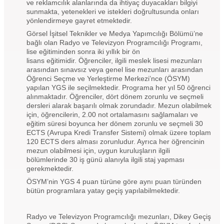
ve reklamcılık alanlarında da ihtiyaç duyacakları bilgiyi
sunmakta, yetenekleri ve istekleri doğrultusunda onları
yönlendirmeye gayret etmektedir.
Görsel İşitsel Teknikler ve Medya Yapımcılığı Bölümü’ne
bağlı olan Radyo ve Televizyon Programcılığı Programı,
lise eğitiminden sonra iki yıllık bir ön
lisans eğitimidir. Öğrenciler, ilgili meslek lisesi mezunları
arasından sınavsız veya genel lise mezunları arasından
Öğrenci Seçme ve Yerleştirme Merkezi’nce (ÖSYM)
yapılan YGS ile seçilmektedir. Programa her yıl 50 öğrenci
alınmaktadır. Öğrenciler, dört dönem zorunlu ve seçmeli
dersleri alarak başarılı olmak zorundadır. Mezun olabilmek
için, öğrencilerin, 2.00 not ortalamasını sağlamaları ve
eğitim süresi boyunca her dönem zorunlu ve seçmeli 30
ECTS (Avrupa Kredi Transfer Sistemi) olmak üzere toplam
120 ECTS ders alması zorunludur. Ayrıca her öğrencinin
mezun olabilmesi için, uygun kuruluşların ilgili
bölümlerinde 30 iş günü alanıyla ilgili staj yapması
gerekmektedir.
ÖSYM’nin YGS 4 puan türüne göre aynı puan türünden
bütün programlara yatay geçiş yapılabilmektedir.
Radyo ve Televizyon Programcılığı mezunları, Dikey Geçiş