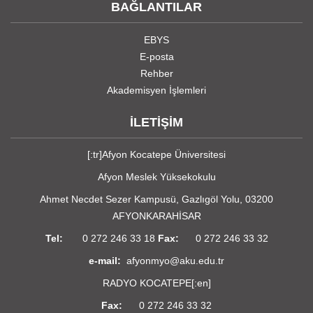
BAĞLANTILAR
EBYS
E-posta
Rehber
Akademisyen İşlemleri
İLETİŞİM
[:tr]Afyon Kocatepe Üniversitesi
Afyon Meslek Yüksekokulu
Ahmet Necdet Sezer Kampusü, Gazlıgöl Yolu, 03200
AFYONKARAHİSAR
Tel:
0 272 246 33 18
Fax:
0 272 246 33 32
e-mail:
afyonmyo@aku.edu.tr
RADYO KOCATEPE
[:en]
Fax:
0 272 246 33 32