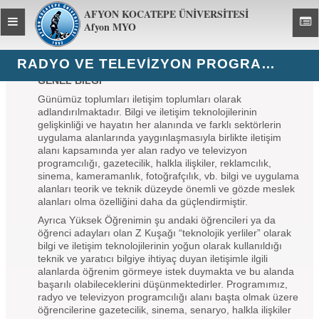
AFYON KOCATEPE ÜNİVERSİTESİ
Toggle
Toggl
Afyon MYO
global
global
navigation
navig
RADYO VE TELEVIZYON PROGRAMCILIĞI
GENEL BİLGİ
Günümüz toplumları iletişim toplumları olarak
adlandırılmaktadır. Bilgi ve iletişim teknolojilerinin
gelişkinliği ve hayatın her alanında ve farklı sektörlerin
uygulama alanlarında yaygınlaşmasıyla birlikte iletişim
alanı kapsamında yer alan radyo ve televizyon
programcılığı, gazetecilik, halkla ilişkiler, reklamcılık,
sinema, kameramanlık, fotoğrafçılık, vb. bilgi ve uygulama
alanları teorik ve teknik düzeyde önemli ve gözde meslek
alanları olma özelliğini daha da güçlendirmiştir.
Ayrıca Yüksek Öğrenimin şu andaki öğrencileri ya da
öğrenci adayları olan Z Kuşağı “teknolojik yerliler” olarak
bilgi ve iletişim teknolojilerinin yoğun olarak kullanıldığı
teknik ve yaratıcı bilgiye ihtiyaç duyan iletişimle ilgili
alanlarda öğrenim görmeye istek duymakta ve bu alanda
başarılı olabileceklerini düşünmektedirler. Programımız,
radyo ve televizyon programcılığı alanı başta olmak üzere
öğrencilerine gazetecilik, sinema, senaryo, halkla ilişkiler