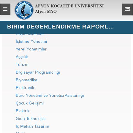
AFYON KOCATEPE ÜNİVERSİTESİ
Toggle
Toggl
Afyon MYO
global
global
navigation
navig
BIRIM DEĞERLENDIRME RAPORLARI 2022
Raylı Sistemler
İşletme Yönetimi
Yerel Yönetimler
Aşçılık
Turizm
Bilgisayar Proğramcılığı
Biyomedikal
Elektronik
Büro Yönetimi ve Yönetici Asistanlığı
Çocuk Gelişimi
Elektrik
Gıda Teknolojisi
İç Mekan Tasarım