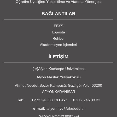
Öğretim Üyeliğine Yükseltilme ve Atanma Yönergesi
BAĞLANTILAR
EBYS
E-posta
Rehber
Akademisyen İşlemleri
İLETİŞİM
[:tr]Afyon Kocatepe Üniversitesi
Afyon Meslek Yüksekokulu
Ahmet Necdet Sezer Kampusü, Gazlıgöl Yolu, 03200
AFYONKARAHİSAR
Tel:
0 272 246 33 18
Fax:
0 272 246 33 32
e-mail:
afyonmyo@aku.edu.tr
RADYO KOCATEPE
[:en]