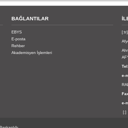
BAĞLANTILAR
İL
EBYS
[:t
E-posta
Afy
Rehber
Ahm
Akademisyen İşlemleri
AF
T
e-m
RA
Fa
e-m
[:]
 Başkanlığı