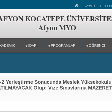
O
E-POSTA
TELEFO
AFYON KOCATEPE ÜNİVERSİTE
Afyon MYO
KADEMİK
İDARİ
PROGRAMLAR
ÖĞRENCİ
-2 Yerleştirme Sonucunda Meslek Yüksekokulu
KATILMAYACAK Olup; Vize Sınavlarına MAZERET 