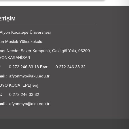
ETİŞİM
r]Afyon Kocatepe Üniversitesi
on Meslek Yüksekokulu
et Necdet Sezer Kampusü, Gazlıgöl Yolu, 03200
YONKARAHİSAR
el:
0 272 246 33 18
Fax:
0 272 246 33 32
ail:
afyonmyo@aku.edu.tr
DYO KOCATEPE
[:en]
x:
0 272 246 33 32
ail:
afyonmyo@aku.edu.tr