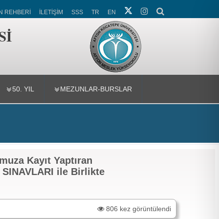
N REHBERİ
İLETİŞİM
SSS
TR
EN
Sİ
50. YIL
MEZUNLAR-BURSLAR
muza Kayıt Yaptıran
SINAVLARI ile Birlikte
806 kez görüntülendi