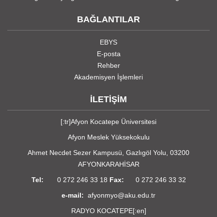
BAĞLANTILAR
EBYS
E-posta
Rehber
Akademisyen İşlemleri
İLETİŞİM
[:tr]Afyon Kocatepe Üniversitesi
Afyon Meslek Yüksekokulu
Ahmet Necdet Sezer Kampusü, Gazlıgöl Yolu, 03200
AFYONKARAHİSAR
Tel:
0 272 246 33 18
Fax:
0 272 246 33 32
e-mail:
afyonmyo@aku.edu.tr
RADYO KOCATEPE
[:en]