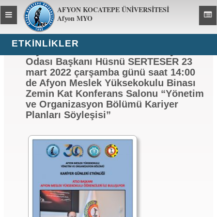
AFYON KOCATEPE ÜNİVERSİTESİ
Toggle
Toggl
Afyon MYO
global
global
navigation
navig
ETKİNLİKLER
Afyonkarahisar Ticaret ve Sanayi
Odası Başkanı Hüsnü SERTESER 23
mart 2022 çarşamba günü saat 14:00
de Afyon Meslek Yüksekokulu Binası
Zemin Kat Konferans Salonu “Yönetim
ve Organizasyon Bölümü Kariyer
Planları Söyleşisi”